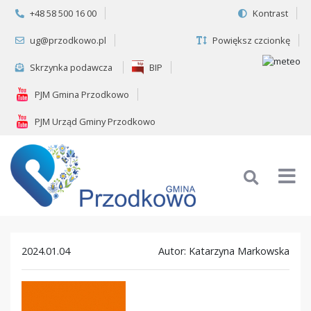
+48 58 500 16 00
Kontrast
ug@przodkowo.pl
Powiększ czcionkę
Skrzynka podawcza
BIP
PJM Gmina Przodkowo
PJM Urząd Gminy Przodkowo
2024.01.04
Autor: Katarzyna Markowska