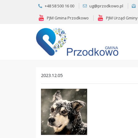
+48 58 500 16 00
ug@przodkowo.pl
PJM Gmina Przodkowo
PJM Urząd Gminy
2023.12.05