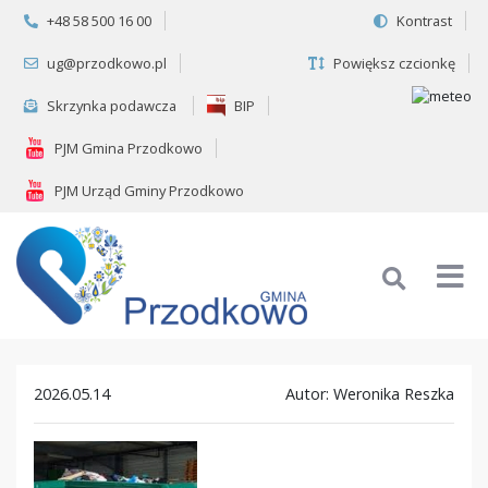
+48 58 500 16 00
Kontrast
ug@przodkowo.pl
Powiększ czcionkę
Skrzynka podawcza
BIP
PJM Gmina Przodkowo
PJM Urząd Gminy Przodkowo
2026.05.14
Autor: Weronika Reszka