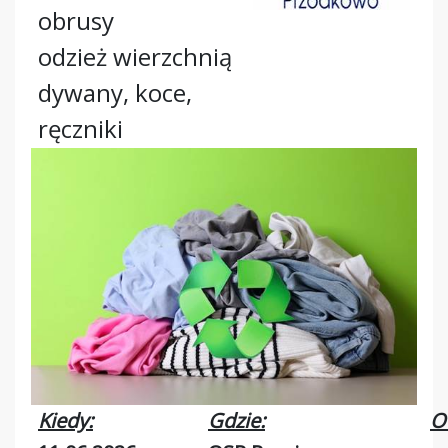
obrusy
odzież wierzchnią
dywany, koce,
ręczniki
Kiedy:
Gdzie:
O 