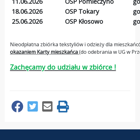
11.06.2026
OSP Pomieczyno
go
18.06.2026
OSP Tokary
go
25.06.2026
OSP Kłosowo
go
Nieodpłatna zbiórka tekstyliów i odzieży dla mieszka
okazaniem Karty mieszkańca
(do odebrania w UG w Przo
Zachęcamy do udziału w zbiórce !